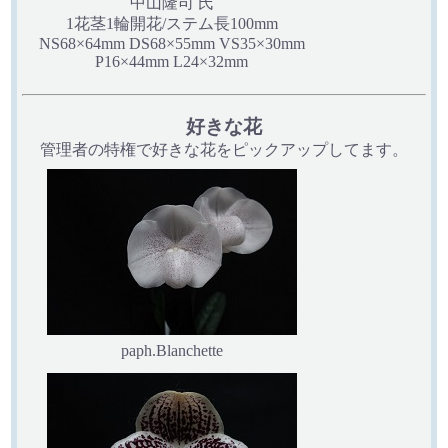
中山隆司 氏
1花茎1輪開花/ステム長100mm
NS68×64mm DS68×55mm VS35×30mm
P16×44mm L24×32mm
好きな花
管理者の特権で好きな花をピックアップしてます。
paph.Blanchette