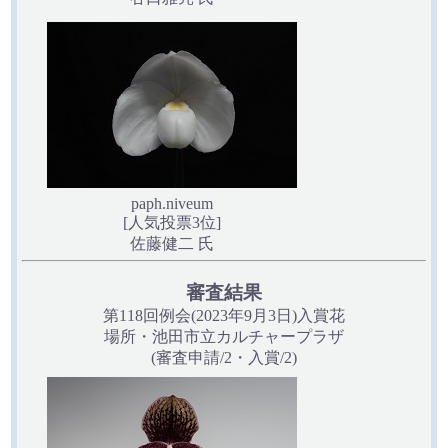
paph.niveum
[人気投票3位]
佐藤健二 氏
審査結果
第118回例会(2023年9月3日)入賞花
場所・池田市立カルチャープラザ
(審査申請/2・入賞/2)