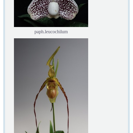
paph.leucochilum