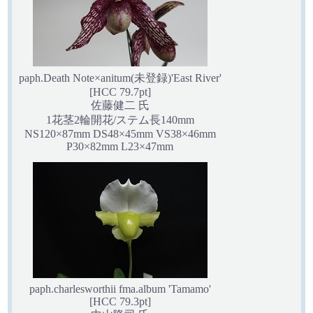
paph.Death Note×anitum(未登録)'East River'
[HCC 79.7pt]
佐藤健二 氏
1花茎2輪開花/ステム長140mm
NS120×87mm DS48×45mm VS38×46mm
P30×82mm L23×47mm
paph.charlesworthii fma.album 'Tamamo'
[HCC 79.3pt]