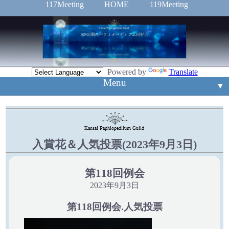
117Meeting
HOME
119Meeting
Powered by
Translate
Menu
▼
▼
入賞花
▼
例会案内
新入賞花
入賞花＆人気投票(2023年9月3日)
▼
mail
第118回例会
Event
▼
2023年9月3日
旧ホームページ
第118回例会.人気投票