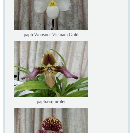
paph.Woosner Vietnam Gold
paph.esquirolei