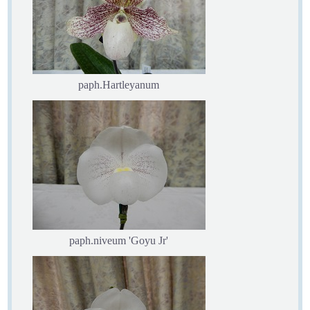
paph.Hartleyanum
paph.niveum 'Goyu Jr'