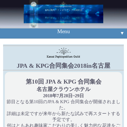
Menu
▼
▼
入賞花
▼
例会案内
新入賞花
JPA & KPG合同集会2018in名古屋
▼
mail
第10回 JPA & KPG 合同集会
Event
▼
名古屋クラウンホテル
旧ホームページ
2018年7月28日~29日
節目となる第10回のJPA & KPG 合同集会が開催されまし
た。
詳細は未定ですが来年から新たな試みで再スタートする
予定です。
何はともあれ趣味家こだわりの美しく魅力的な花達をご