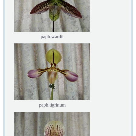
paph.wardii
paph.tigrinum