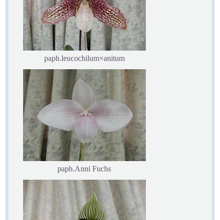
paph.leucochilum×anitum
paph.Anni Fuchs