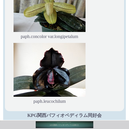
paph.concolor var.longipetalum
paph.leucochilum
KPG関西パフィオペディラム同好会