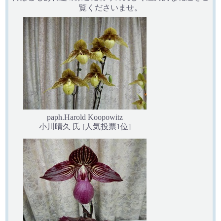
覧くださいませ。
paph.Harold Koopowitz
小川晴久 氏 [人気投票1位]