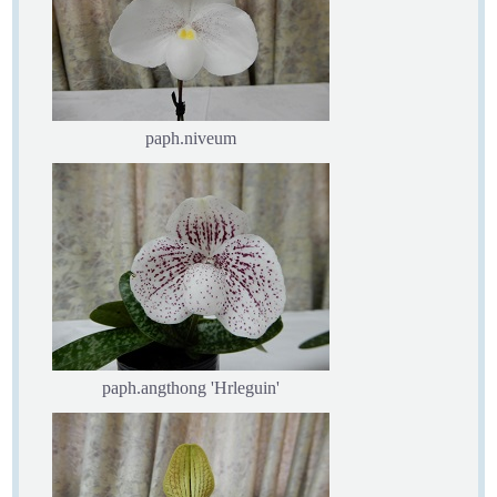
paph.niveum
paph.angthong 'Hrleguin'