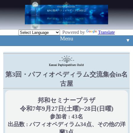
Powered by
Translate
Menu
▼
▼
入賞花
▼
例会案内
新入賞花
第3回・パフィオペディラム交流集会in名
▼
mail
古屋
Event
▼
邦和セミナープラザ
旧ホームページ
令和7年9月27日(土曜)~28日(日曜)
参加者 : 43名
出品数 : パフィオペディラム34点、その他の洋
蘭3点