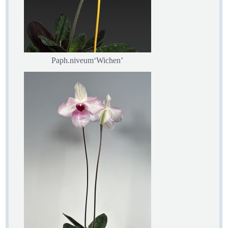
Paph.niveum‘Wichen’