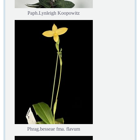
Paph.Lynleigh Koopowitz
Phrag.besseae fma. flavum