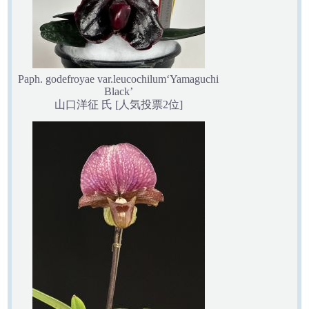
Paph. godefroyae var.leucochilum‘Yamaguchi
Black’
山口洋征 氏 [人気投票2位]