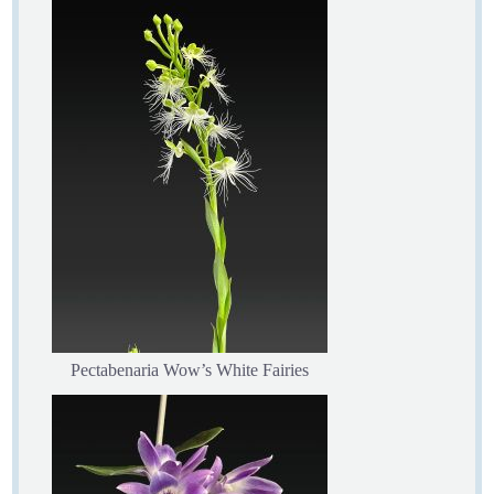
Pectabenaria Wow’s White Fairies